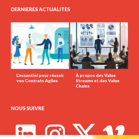
DERNIERES ACTUALITES
L’essentiel pour réussir
À propos des Value
vos Contrats Agiles
Streams et des Value
Chains
NOUS SUIVRE