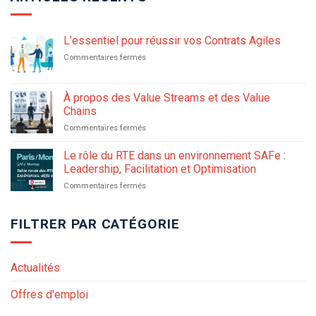
L’essentiel pour réussir vos Contrats Agiles
sur
Commentaires fermés
L’essentiel
pour
réussir
À propos des Value Streams et des Value
vos
Chains
Contrats
sur
Commentaires fermés
Agiles
À
propos
Le rôle du RTE dans un environnement SAFe :
des
Leadership, Facilitation et Optimisation
Value
sur
Commentaires fermés
Streams
Le
et
rôle
des
FILTRER PAR CATÉGORIE
du
Value
RTE
Chains
dans
un
Actualités
environnement
SAFe
Offres d'emploi
:
Leadership,