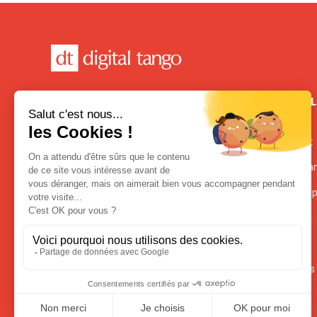
CONTACT
USEFUL
FRANCE
Contact
21 Place de la République
Terms an
75003 Paris, France
+33 1.80.87.65.00
Privacy p
CANADA
Training
936 Avenue Mont-Royal Est
H2J 1X2 Montréal, Canada
Careers
+1 514.447.3516
Partners