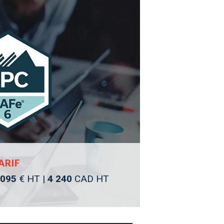
ARIF
 095
€ HT |
4 240
CAD HT