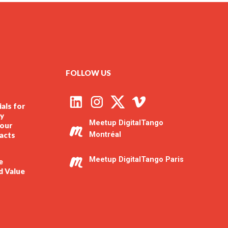
FOLLOW US
als for
ly
Meetup DigitalTango
our
racts
Montréal
Meetup DigitalTango Paris
e
d Value