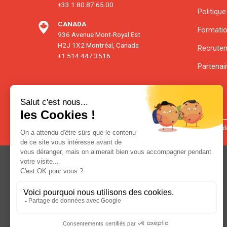
+33 1.80.87.65.00
Politique
CANADA
Formati
936 Avenue Mont-Royal Est
H2J 1X2 Montréal, Canada
Recrute
+1 514.447.3516
Partenai
© Copyright 2023 - Digital Tango -
mentions légales
-
Politique de confid