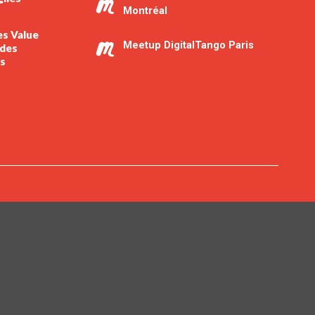
Montréal
es Value
Meetup DigitalTango Paris
 des
ns