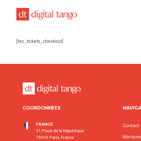
Passer
au
contenu
[tec_tickets_checkout]
COORDONNEES
NAVIG
FRANCE
Contact
21 Place de la République
Mentions
75003 Paris, France