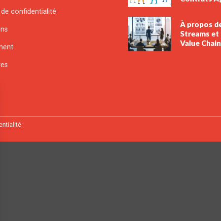
 de confidentialité
À propos d
ons
Streams et
Value Chai
ment
res
entialité