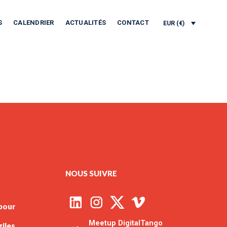
S
CALENDRIER
ACTUALITÉS
CONTACT
EUR (€)
NOUS SUIVRE
 pour
Meetup DigitalTango
giles