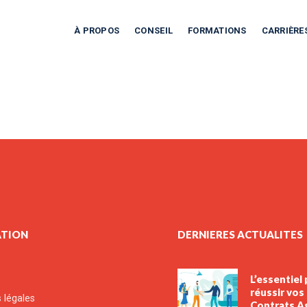
À PROPOS
CONSEIL
FORMATIONS
CARRIÈRE
ATION
DERNIERES ACTUALITES
L’essentiel
réussir vos
 légales
Contrats A