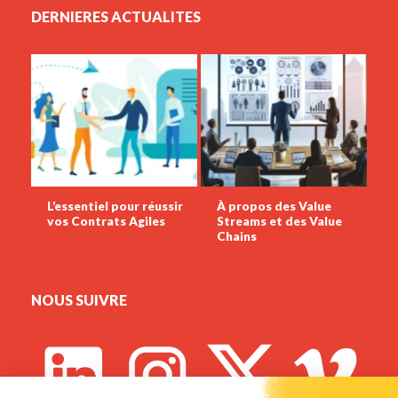
DERNIERES ACTUALITES
L’essentiel pour réussir
À propos des Value
vos Contrats Agiles
Streams et des Value
Chains
NOUS SUIVRE